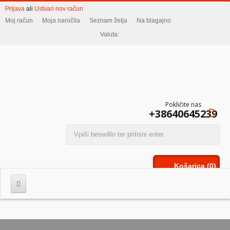
Prijava
ali
Ustvari nov račun
Moj račun
Moja naročila
Seznam želja
Na blagajno
Valuta:
Pokličite nas
+38640645239
Košarica
(0)