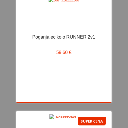
PREVIJALNE TORBE
POKRIVALA ZA DEŽ IN INSEKTE
SERVIS IN POPRAVILA OTROŠKIH VOZIČKOV
REZERVNI DELI
Poganjalec kolo RUNNER 2v1
SERVIS IN POPRAVILA
59,60 €
AVTOSEDEŽI
0-13KG
i-Size
0-36KG
9-36KG
15-36KG
ISOFIX AVTOSEDEŽI
SUPER CENA