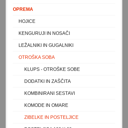
POSTELJNINA 140x70
OPREMA
POSTELJNINA ZA ZIBELKO
POSTELJNINA ZA KOMBINIRANE SESTAVE
HOJICE
ODEJICE IN VREČE
KENGURUJI IN NOSAČI
KOMBINIRANI SESTAVI
LEŽALNIKI IN GUGALNIKI
KOMODE IN OMARE
OTROŠKA SOBA
DODATKI IN ZAŠČITA
KLUPS - OTROŠKA SOBA
KLUPS - OTROŠKE SOBE
IGRA
DODATKI IN ZAŠČITA
KOMBINIRANI SESTAVI
IGRALNE PODLOGE / PLAY CENTER
IGRAČE ZA NAJMLAJŠE
KOMODE IN OMARE
IGRAČE ZA DEKLICE
ZIBELKE IN POSTELJICE
IGRAČE ZA DEČKE