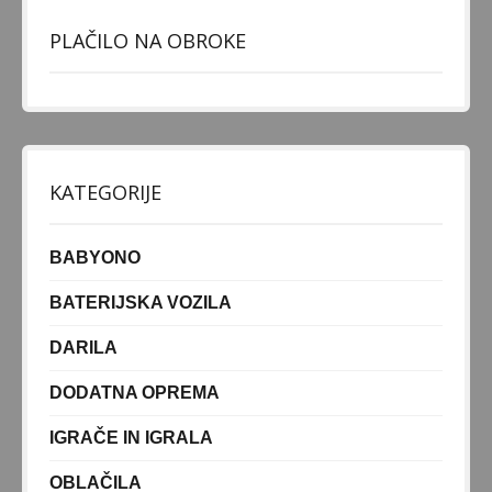
DOJENJE
PLAČILO NA OBROKE
VARNOST OTROKA
HRANJENJE
KOPANJE IN TOALETA
ZDRAVJE
KATEGORIJE
PREVIJALNA TORBA
SPODNJE PERILO ZA NOSEČNICE IN MAMICE
BABYONO
O. SOBA
BATERIJSKA VOZILA
DARILA
ZIBELKE IN POSTELJICE
OTROŠKA LEŽIŠČA
DODATNA OPREMA
OTROŠKA POSTELJNINA
IGRAČE IN IGRALA
POSTELJNINA 120x60
OBLAČILA