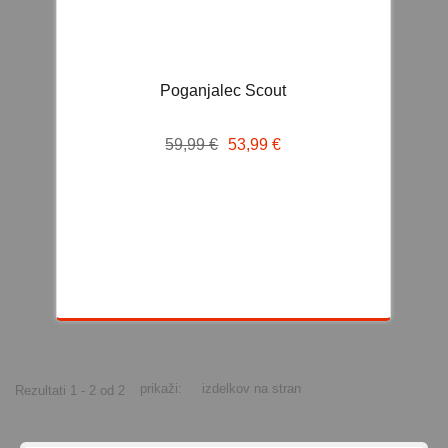
0-36kg ISOFIX
9-36kg ISOFIX
DODATKI ZA AVTOSEDEŽE
Poganjalec Scout
OPREMA
59,99 €
53,99 €
STOLČKI ZA HRANJENJE
LEŽALNIKI IN GUGALNIKI
KENGURUJI IN NOSAČI
PREVIJALNE BLAZINE IN KOMODE
STAJICE
PRENOSNE POSTELJICE
HOJICE
prikaži:
izdelkov na stran
Rezultati 1 - 2 od 2
PRIPOMOČKI
TETRA PLENICE IN FLANELA