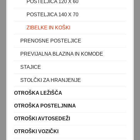
POSTELJICA 120 X 60
BATERIJSKA VOZILA
VOZILA NA PEDALA
POSTELJICA 140 X 70
OTROŠKO KOLO
ZIBELKE IN KOŠKI
KOLO TRICIKEL
PRENOSNE POSTELJICE
POGANJALCI IN SKIROJI
PREVIJALNA BLAZINA IN KOMODE
POGANJALCI
SKIROJI
STAJICE
VRTNA IGRALA
STOLČKI ZA HRANJENJE
DARILA
OTROŠKA LEŽIŠČA
OTROŠKA POSTELJNINA
OTROŠKI AVTOSEDEŽI
OTROŠKI VOZIČKI