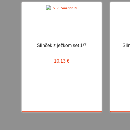
NOVO
Slinček z ježkom set 1/7
Sli
Slinček z ježkom set 1/7
S
10,13 €
10,13 €