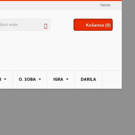
Valuta:
Košarica
(0)
I
O. SOBA
IGRA
DARILA