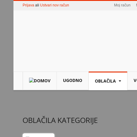
Prijava
ali
Ustvari nov račun
Moj račun
UGODNO
V
OBLAČILA
OBLAČILA KATEGORIJE