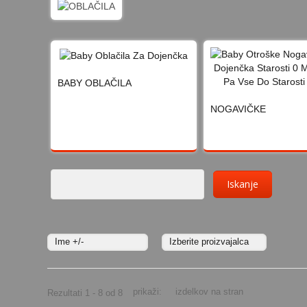
BABY OBLAČILA
NOGAVIČKE
Ime +/-
Izberite proizvajalca
prikaži:
izdelkov na stran
Rezultati 1 - 8 od 8