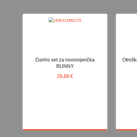
Darilni set za novorojenčka
Otroš
Darilni set za novorojenčka BUNNY
Otr
BUNNY
29,89 €
29,89 €