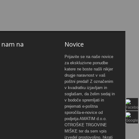
e nam na
Novice
Prijavite se na naše novice
za ekskluzivne ponudbe
katere ne boste našli nikjer
drugje naravnost v vaš
poštni predal! Z označenim
v kvadratku izjavljam in
soglašam, da želim sedaj in
v bodoče spremljati in
prejemati e-poštna
sporočila-e-novice od
podjetja AMATIM d.o.o.
OTROŠKE TRGOVINE
MIŠKE ter da sem vpis
izvedel prostovoljno, hkrati