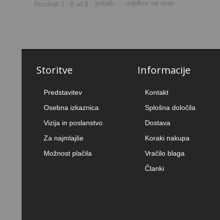
prikaži:
izdelkov na stran
Rezultati 1 - 8 od 8
Storitve
Informacije
Predstavitev
Kontakt
Osebna izkaznica
Splošna določila
Vizija in poslanstvo
Dostava
Za najmlajše
Koraki nakupa
Možnost plačila
Vračilo blaga
Članki