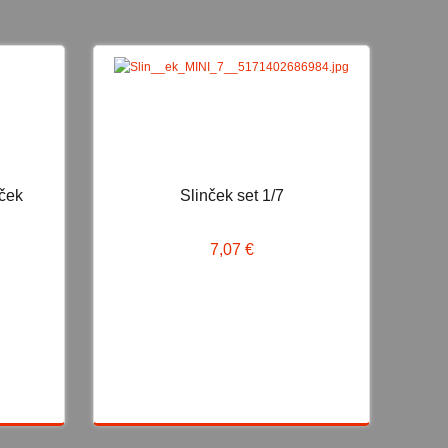
OVO
NOVO
ček
Slinček set 1/7
k
Slinček set 1/7
7,07 €
7,07 €