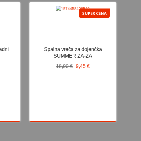
SUPER CENA
OVO
SUPER CENA
adni
Spalna vreča za dojenčka
ni
Spalna vreča za dojenčka
SUMMER ZA-ZA
SUMMER ZA-ZA
18,90 €
9,45 €
18,90 €
9,45 €