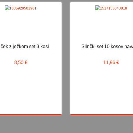
NOVO
N
nček z ježkom set 3 kosi
Slinčki set 10 kosov nav
linček z ježkom set 3 kosi
Slinčki set 10 kosov navad
8,50 €
11,96 €
8,50 €
11,96 €